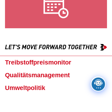
Treibstoffpreismonitor
Qualitätsmanagement
Umweltpolitik
Haftung