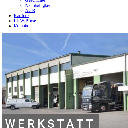
Geschichte
Nachhaltigkeit
AGB
Karriere
LKW-Börse
Kontakt
WERKSTATT